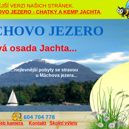
JŠÍ VERZI NAŠICH STRÁNEK.
VO JEZERO - CHATKY A KEMP JACHTA
.
HOVO JEZERO
á osada Jachta...
.
..nejlevnější pobyty se stravou
u Máchova jezera...
604 704 778
eb kamera
Kontakt
Školní výlety