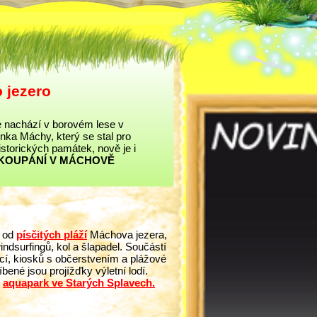
 jezero
 nachází v borovém lese v
nka Máchy, který se stal pro
istorických památek, nově je i
KOUPÁNÍ V MÁCHOVĚ
e od
písčitých pláží
Máchova jezera,
ndsurfingů, kol a šlapadel. Součástí
ací, kiosků s občerstvením a plážové
íbené jsou projížďky výletní lodí.
aquapark ve Starých Splavech.