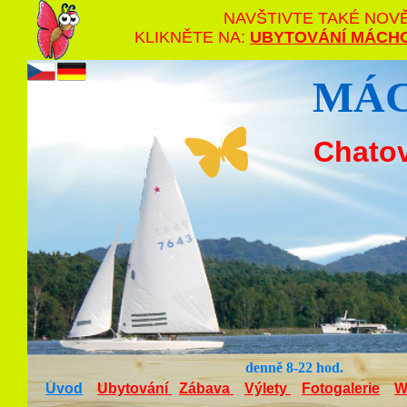
NAVŠTIVTE TAKÉ NOVĚ
KLIKNĚTE NA:
UBYTOVÁNÍ MÁCHO
MÁC
Chatov
denně 8-22 hod.
Úvod
Ubytování
Zábava
Výlety
Fotogalerie
W