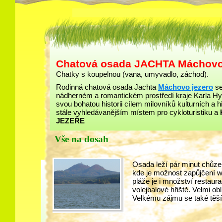
Chatová osada JACHTA Máchovo
Chatky s koupelnou (vana, umyvadlo, záchod).
Rodinná chatová osada Jachta
Máchovo jezero
se
nádherném a romantickém prostředí kraje Karla Hy
svou bohatou historii cílem milovníků kulturních a h
stále vyhledávanějším místem pro cykloturistiku a
JEZEŘE
Vše na dosah
Osada leží pár minut chůz
kde je možnost zapůjčení wi
pláže je i množství restaur
volejbalové hřiště. Velmi obl
Velkému zájmu se také těší