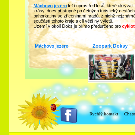
Máchovo jezero
leží uprostřed lesů, které ukrýva
krásy, dnes přístupné po četných turistický cestác
pahorkatiny se zřiceninami hradů, z nichž nejznámě
součástí tohoto kraje a cíl většiny výletů.
Území v okolí Doks je přímo předurčeno pro
cyklot
Máchovo jezero
Zoopark Doksy
Rychlý kontakt : Chat