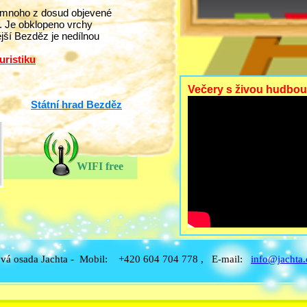
jí mnoho z dosud objevené
h. Je obklopeno vrchy
jší Bezděz je nedílnou
uristiku
Večery s živou hudbou 
Státní hrad Bezděz
WIFI free
ová osada Jachta - Mobil: +420 604 704 778 , E-mail:
info@jachta